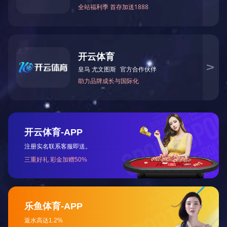
头研讨难点堵点，各部门细化举措，制定科学
可行的方案，综合事务部统筹协调；三是建立
调度机制。健全议事调度制度，定期掌握进
展、协调解决问题，推动工作落地见效。
他强调，专班工作是推动公司高质量发
展的关键抓手，全体人员要以高度的责任感和
紧迫感，确保任务圆满完成，为公司发展筑牢
坚实基础。一是认识到位。各部门要高度重视
专班工作，严格按要求抓好落实；二是领导到
位。成立由总经理挂帅的专班工作领导小组及
专项办公室、若干工作专班，形成“领导小组统