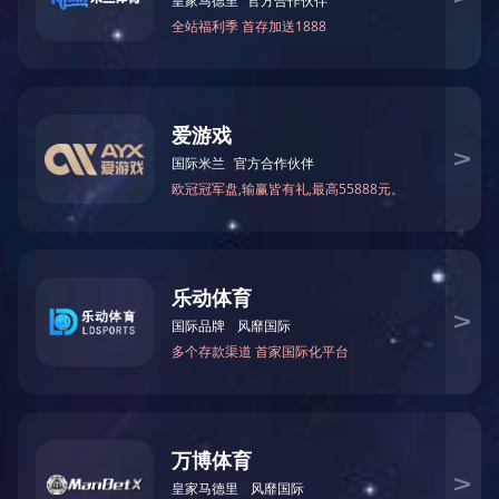
2026年3月9日上午，华体会体育（HT
H）国际-华体会体育,华体会·(hth)体育首页,国
际米兰,足球,意甲党委副书记、董事、总经理
王双云主持召开专题会，深入贯彻落实湘科集
团2026年专班工作任务，有关分管领导及部门
负责人参加会议。
会议传达学习了湘科集团关于2026年专
班工作任务安排及要求，进一步明确了工作内
容、时间节点和目标。就推进专班工作落实，
王双云要求：一是强化组织保障。成立专班工
作组织机构，明确责任领导和职责分工，确保
高效运转；二是优化实施方案。各分管领导牵