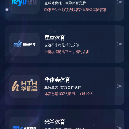
以技保安 协同护航 ——光电科技
圆满完成弹药试验保障任务
发布时间：2026-04-17 17:03
近日，华体会体育（HTH）国际-华体会
体育,华体会·(hth)体育首页,国际米兰,足球,意
甲光电科技有限公司接到华体会体育（HT
H）国际-华体会体育,华体会·(hth)体育首页,