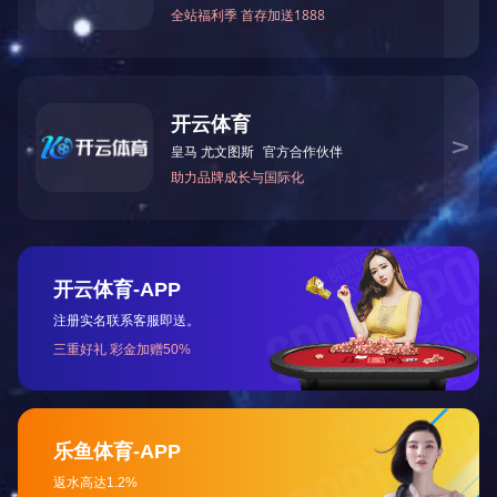
经现场专家核验：哑弹被彻底销毁，无含
能残留物，达成安全高效处置目标，有效提高
了弹药试验安全保障能力。
相关新闻
最新动态
置顶
2023-11
湖南电科院检测集团有限公司招聘公告
置顶
2023-11