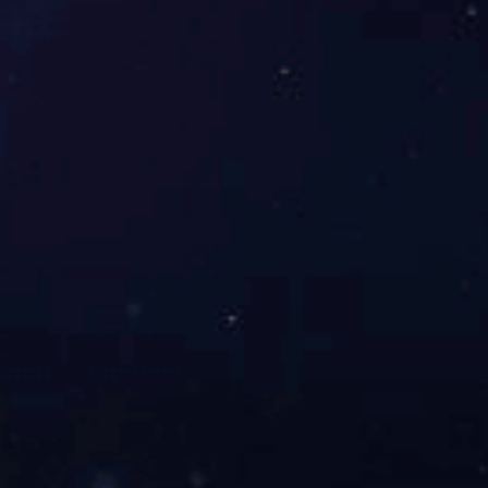
公示
置顶
2023-07
公 示
联系方式
电话：0731-89088401
邮箱：hnbqgf@cartonrent.com
监管电话：0731-89088401
地址：长沙经济技术开发区泉塘街道漓湘东路9号
行政中心101室10楼
华体会体育
关于我们
相关资讯
党建群团
产品研发
（HTH）
国际-华体
会体育,华
体会·(hth)